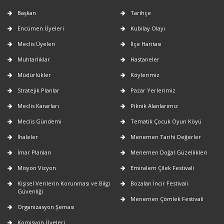
Başkan
Tarihçe
Encümen Üyeleri
Kubilay Olayı
Meclis Üyeleri
İlçe Haritası
Muhtarlıklar
Hastaneler
Müdürlükler
Köylerimiz
Stratejik Planlar
Pazar Yerlerimiz
Meclis Kararları
Piknik Alanlarımız
Meclis Gündemi
Tematik Çocuk Oyun Köyü
İhaleler
Menemen Tarihi Değerler
İmar Planları
Menemen Doğal Güzellikleri
Misyon Vizyon
Emiralem Çilek Festivali
Kişisel Verilerin Korunması ve Bilgi
Bozalan İncir Festivali
Güvenliği
Menemen Çömlek Festivali
Organizasyon Şeması
Komisyon Üyeleri