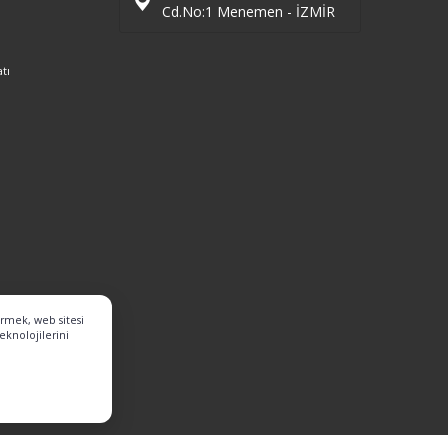
Cd.No:1 Menemen - İZMİR
tı
ermek, web sitesi
eknolojilerini