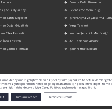
 Alanlarımız
Cenaze Defin Hizmetleri
ik Çocuk Oyun Köyü
Evlendirme Memurluğu
en Tarihi Değerler
İş Yeri Açma ve Çalıştırma Ruhsa
en Doğal Güzellikleri
Vergi Takvimi
lem Çilek Festivali
İmar ve Şehircilik Müdürlüğü
n İncir Festivali
Acil Toplanma Alanları
en Çömlek Festivali
İşkur Hizmet Noktası
nme deneyiminizi geliştirmek, size kişiselleştirilmiş içerik ve hedefli reklamlar göst
 etmek ve ziyaretçilerimizin nereden geldiğini anlamak için çerezleri ve diğer izleme t
lere ilişkin daha detaylı bilgiye Çerez Politikası sayfamızdan ulaşabilirsiniz.
 Et
Tümünü Reddet
Tercihleri Düzenle