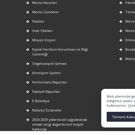
Meclis Kararları
Piknik
Meclis Gündemi
Temat
İhaleler
Menem
İmar Planları
Menem
Misyon Vizyon
Emira
Kişisel Verilerin Korunması ve Bilgi
Bozala
Güvenliği
Menem
Organizasyon Şeması
Komisyon Üyeleri
Performans Raporları
Faaliyet Raporları
Web sitemizde gezi
E-Belediye
trafiğimizi analiz
kullanıyoruz. Çerez
Nöbetçi Eczaneler
Tümünü Kabul
2026-2029 yıllarına ait uygulanacak
emlak vergi değerlerinin tespiti
hakkında