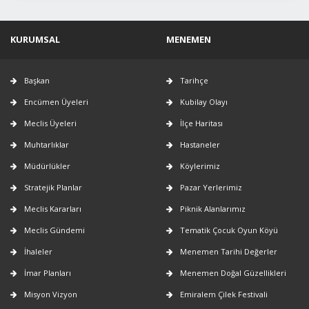
KURUMSAL
MENEMEN
Başkan
Tarihçe
Encümen Üyeleri
Kubilay Olayı
Meclis Üyeleri
İlçe Haritası
Muhtarlıklar
Hastaneler
Müdürlükler
Köylerimiz
Stratejik Planlar
Pazar Yerlerimiz
Meclis Kararları
Piknik Alanlarımız
Meclis Gündemi
Tematik Çocuk Oyun Köyü
İhaleler
Menemen Tarihi Değerler
İmar Planları
Menemen Doğal Güzellikleri
Misyon Vizyon
Emiralem Çilek Festivali