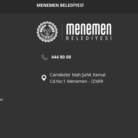
MENEMEN BELEDIYESI
444 80 08
Camiikebir Mah.Şehit Kemal
Cd.No:1 Menemen - İZMİR
tı