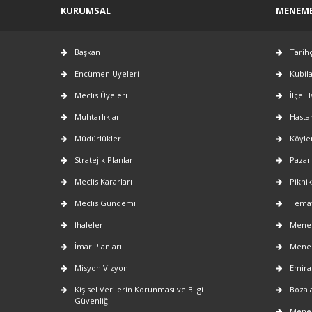
KURUMSAL
MENEM
Başkan
Tarih
Encümen Üyeleri
Kubil
Meclis Üyeleri
İlçe H
Muhtarlıklar
Hasta
Müdürlükler
Köyle
Stratejik Planlar
Pazar
Meclis Kararları
Piknik
Meclis Gündemi
Temat
İhaleler
Menem
İmar Planları
Menem
Misyon Vizyon
Emira
Kişisel Verilerin Korunması ve Bilgi
Bozala
Güvenliği
Menem