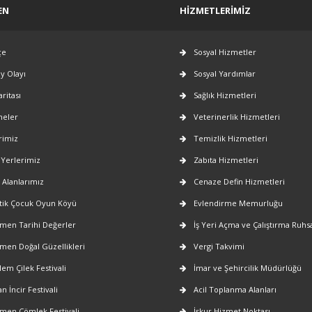
EN
HIZMETLERIMIZ
çe
Sosyal Hizmetler
ay Olayı
Sosyal Yardımlar
aritası
Sağlık Hizmetleri
neler
Veterinerlik Hizmetleri
rimiz
Temizlik Hizmetleri
 Yerlerimiz
Zabıta Hizmetleri
 Alanlarımız
Cenaze Defin Hizmetleri
ik Çocuk Oyun Köyü
Evlendirme Memurluğu
en Tarihi Değerler
İş Yeri Açma ve Çalıştırma Ruhsa
en Doğal Güzellikleri
Vergi Takvimi
lem Çilek Festivali
İmar ve Şehircilik Müdürlüğü
n İncir Festivali
Acil Toplanma Alanları
en Çömlek Festivali
İşkur Hizmet Noktası