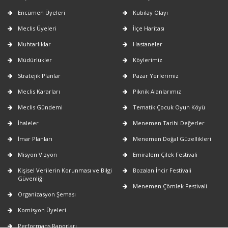
Encümen Üyeleri
Kubilay Olayı
Meclis Üyeleri
İlçe Haritası
Muhtarlıklar
Hastaneler
Müdürlükler
Köylerimiz
Stratejik Planlar
Pazar Yerlerimiz
Meclis Kararları
Piknik Alanlarımız
Meclis Gündemi
Tematik Çocuk Oyun Köyü
İhaleler
Menemen Tarihi Değerler
İmar Planları
Menemen Doğal Güzellikleri
Misyon Vizyon
Emiralem Çilek Festivali
Kişisel Verilerin Korunması ve Bilgi
Bozalan İncir Festivali
Güvenliği
Menemen Çömlek Festivali
Organizasyon Şeması
Komisyon Üyeleri
Performans Raporları