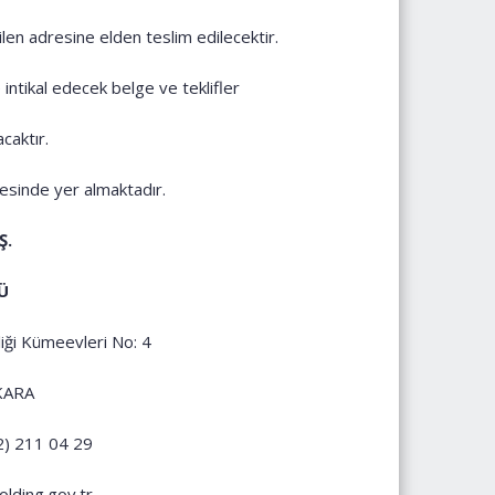
tilen adresine elden teslim edilecektir.
intikal edecek belge ve teklifler
caktır.
mesinde yer almaktadır.
Ş.
Ü
iği Kümeevleri No: 4
KARA
) 211 04 29
ding.gov.tr