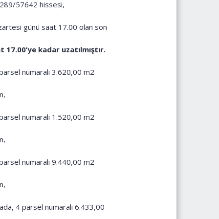
5289/57642 hissesi,
azartesi günü saat 17.00 olan son
 17.00’ye kadar uzatılmıştır.
778 parsel numaralı 3.620,00 m2
n,
761 parsel numaralı 1.520,00 m2
n,
765 parsel numaralı 9.440,00 m2
n,
7 ada, 4 parsel numaralı 6.433,00