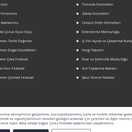
rimiz
Temizlik Hizmetleri
 Yerlerimiz
Zabıta Hizmetleri
 Alanlarımız
Cenaze Defin Hizmetleri
ik Çocuk Oyun Köyü
Evlendirme Memurluğu
en Tarihi Değerler
İş Yeri Açma ve Çalıştırma Ruhsa
en Doğal Güzellikleri
Vergi Takvimi
lem Çilek Festivali
İmar ve Şehircilik Müdürlüğü
n İncir Festivali
Acil Toplanma Alanları
en Çömlek Festivali
İşkur Hizmet Noktası
nme deneyiminizi geliştirmek, size kişiselleştirilmiş içerik ve hedefli reklamlar göst
 etmek ve ziyaretçilerimizin nereden geldiğini anlamak için çerezleri ve diğer izleme t
lere ilişkin daha detaylı bilgiye Çerez Politikası sayfamızdan ulaşabilirsiniz.