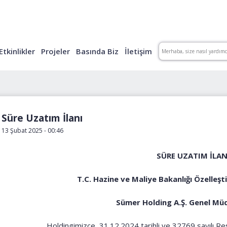
Etkinlikler
Projeler
Basında Biz
İletişim
Süre Uzatım İlanı
13 Şubat 2025 - 00:46
SÜRE UZATIM İLAN
T.C. Hazine ve Maliye Bakanlığı Özelleşt
Sümer Holding A.Ş. Genel Mü
Holdingimizce, 31.12.2024 tarihli ve 32769 sayılı R