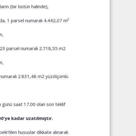
rın (bir bütün halinde),
 ada, 1 parsel numaralı 4.442,07 m²
n,
a, 23 parsel numaralı 2.718,55 m2
n,
sel numaralı 2.831,48 m2 yüzölçümlü
ı günü saat 17.00 olan son teklif
0’ye kadar uzatılmıştır.
lirtilen hususlar dikkate alınarak