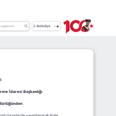
E-Belediye
I
irme İdaresi Başkanlığı
dürlüğünden
esmî Gazete’de yayımlanarak ihale