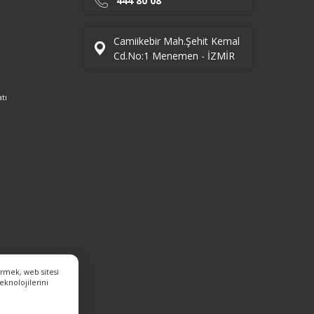
444 80 08
Camiikebir Mah.Şehit Kemal
Cd.No:1 Menemen - İZMİR
tı
ermek, web sitesi
eknolojilerini