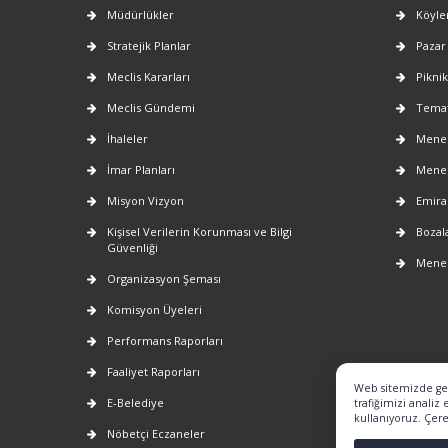
Müdürlükler
Köyle
Stratejik Planlar
Pazar
Meclis Kararları
Piknik
Meclis Gündemi
Temat
İhaleler
Menem
İmar Planları
Menem
Misyon Vizyon
Emira
Kişisel Verilerin Korunması ve Bilgi
Bozala
Güvenliği
Menem
Organizasyon Şeması
Komisyon Üyeleri
Performans Raporları
Faaliyet Raporları
Web sitemizde gezi
E-Belediye
trafiğimizi analiz
kullanıyoruz. Çerez
Nöbetçi Eczaneler