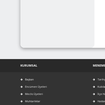
KURUMSAL
MENEM
Başkan
Tarih
Encümen Üyeleri
Kubil
Meclis Üyeleri
İlçe H
Muhtarlıklar
Hasta