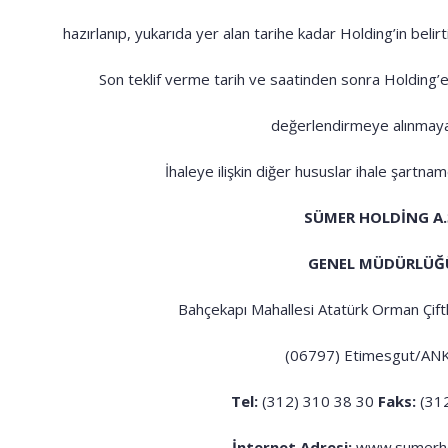
hazırlanıp, yukarıda yer alan tarihe kadar Holding’in belir
Son teklif verme tarih ve saatinden sonra Holding’e 
değerlendirmeye alınmaya
İhaleye ilişkin diğer hususlar ihale şartna
SÜMER HOLDİNG A.
GENEL MÜDÜRLÜĞ
Bahçekapı Mahallesi Atatürk Orman Çiftl
(06797) Etimesgut/AN
Tel:
(312) 310 38 30
Faks:
(312
İnternet Adresi:
www.sumerhol