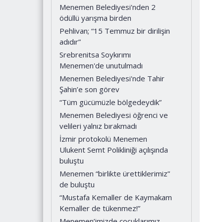
Menemen Belediyesi'nden 2
ödüllü yarışma birden
Pehlivan; “15 Temmuz bir dirilişin
adıdır”
Srebrenitsa Soykırımı
Menemen'de unutulmadı
Menemen Belediyesi'nde Tahir
Şahin’e son görev
“Tüm gücümüzle bölgedeydik”
Menemen Belediyesi öğrenci ve
velileri yalnız bırakmadı
İzmir protokolü Menemen
Ulukent Semt Polikliniği açılışında
buluştu
Menemen “birlikte ürettiklerimiz”
de buluştu
“Mustafa Kemaller de Kaymakam
Kemaller de tükenmez!”
Menemen’imizde çocuklarımız