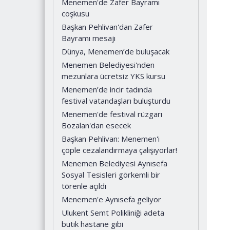
Menemen'de Zafer Bayramı
coşkusu
Başkan Pehlivan'dan Zafer
Bayramı mesajı
Dünya, Menemen’de buluşacak
Menemen Belediyesi'nden
mezunlara ücretsiz YKS kursu
Menemen’de incir tadında
festival vatandaşları buluşturdu
Menemen'de festival rüzgarı
Bozalan'dan esecek
Başkan Pehlivan: Menemen'i
çöple cezalandırmaya çalışıyorlar!
Menemen Belediyesi Aynısefa
Sosyal Tesisleri görkemli bir
törenle açıldı
Menemen'e Aynısefa geliyor
Ulukent Semt Polikliniği adeta
butik hastane gibi