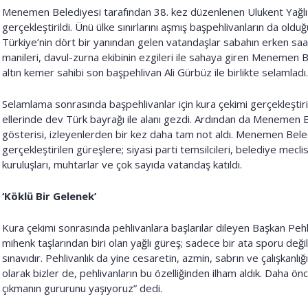
Menemen Belediyesi tarafından 38. kez düzenlenen Ulukent Yağlı 
gerçekleştirildi. Ünü ülke sınırlarını aşmış başpehlivanların da oldu
Türkiye’nin dört bir yanından gelen vatandaşlar sabahın erken saat
manileri, davul-zurna ekibinin ezgileri ile sahaya giren Menemen 
altın kemer sahibi son başpehlivan Ali Gürbüz ile birlikte selamladı.
Selamlama sonrasında başpehlivanlar için kura çekimi gerçekleştiri
ellerinde dev Türk bayrağı ile alanı gezdi. Ardından da Menemen B
gösterisi, izleyenlerden bir kez daha tam not aldı. Menemen Beled
gerçekleştirilen güreşlere; siyasi parti temsilcileri, belediye mecli
kuruluşları, muhtarlar ve çok sayıda vatandaş katıldı.
‘Köklü Bir Gelenek’
Kura çekimi sonrasında pehlivanlara başlarılar dileyen Başkan Pe
mihenk taşlarından biri olan yağlı güreş; sadece bir ata sporu değ
sınavıdır. Pehlivanlık da yine cesaretin, azmin, sabrın ve çalışkan
olarak bizler de, pehlivanların bu özelliğinden ilham aldık. Daha ö
çıkmanın gururunu yaşıyoruz” dedi.