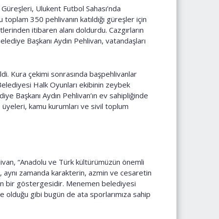
Güreşleri, Ulukent Futbol Sahası’nda
ğu toplam 350 pehlivanın katıldığı güreşler için
lerinden itibaren alanı doldurdu. Cazgırların
Belediye Başkanı Aydın Pehlivan, vatandaşları
ldi. Kura çekimi sonrasında başpehlivanlar
elediyesi Halk Oyunları ekibinin zeybek
iye Başkanı Aydın Pehlivan’ın ev sahipliğinde
s üyeleri, kamu kurumları ve sivil toplum
hlivan, “Anadolu ve Türk kültürümüzün önemli
il, aynı zamanda karakterin, azmin ve cesaretin
lığın bir göstergesidir. Menemen belediyesi
nce olduğu gibi bugün de ata sporlarımıza sahip