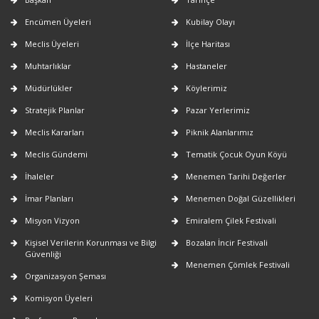
Encümen Üyeleri
Kubilay Olayı
Meclis Üyeleri
İlçe Haritası
Muhtarlıklar
Hastaneler
Müdürlükler
Köylerimiz
Stratejik Planlar
Pazar Yerlerimiz
Meclis Kararları
Piknik Alanlarımız
Meclis Gündemi
Tematik Çocuk Oyun Köyü
İhaleler
Menemen Tarihi Değerler
İmar Planları
Menemen Doğal Güzellikleri
Misyon Vizyon
Emiralem Çilek Festivali
Kişisel Verilerin Korunması ve Bilgi
Bozalan İncir Festivali
Güvenliği
Menemen Çömlek Festivali
Organizasyon Şeması
Komisyon Üyeleri