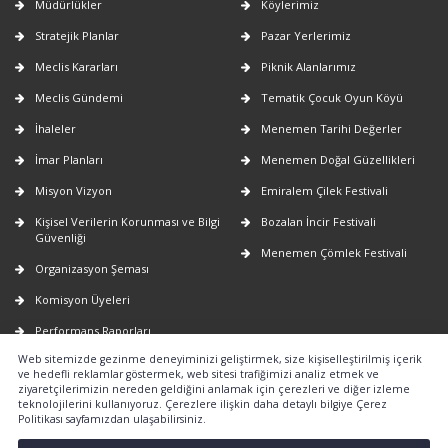
Müdürlükler
Köylerimiz
Stratejik Planlar
Pazar Yerlerimiz
Meclis Kararları
Piknik Alanlarımız
Meclis Gündemi
Tematik Çocuk Oyun Köyü
İhaleler
Menemen Tarihi Değerler
İmar Planları
Menemen Doğal Güzellikleri
Misyon Vizyon
Emiralem Çilek Festivali
Kişisel Verilerin Korunması ve Bilgi
Bozalan İncir Festivali
Güvenliği
Menemen Çömlek Festivali
Organizasyon Şeması
Komisyon Üyeleri
Performans Raporları
Web sitemizde gezinme deneyiminizi geliştirmek, size kişiselleştirilmiş içerik
Faaliyet Raporları
ve hedefli reklamlar göstermek, web sitesi trafiğimizi analiz etmek ve
ziyaretçilerimizin nereden geldiğini anlamak için çerezleri ve diğer izleme
E-Belediye
teknolojilerini kullanıyoruz. Çerezlere ilişkin daha detaylı bilgiye Çerez
Politikası sayfamızdan ulaşabilirsiniz.
Nöbetçi Eczaneler