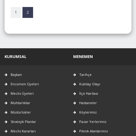
kopmadan yaşamlarını sürdürebilmelerini sağlarken
ihtiyaç duydukları sağlık, bakım ve psikososyal
1
2
destek hizmetlerine kolay ve düzenli biçimde
ulaşmalarını amaçlamaktadır.
Menemen Belediyesi tarafından kurulacak
Yaşlı
Destek Hizmetleri Birimi
ile yaşlı bireyler evlerinde
ev temizliği, kişisel bakım, sağlık takibi ve sosyal
destek hizmetleri alabilecek, böylece yaşam kaliteleri
KURUMSAL
MENEMEN
artırılacaktır.
İncele
Başkan
Tarihçe
Encümen Üyeleri
Kubilay Olayı
Meclis Üyeleri
İlçe Haritası
Muhtarlıklar
Hastaneler
Müdürlükler
Köylerimiz
Stratejik Planlar
Pazar Yerlerimiz
Meclis Kararları
Piknik Alanlarımız