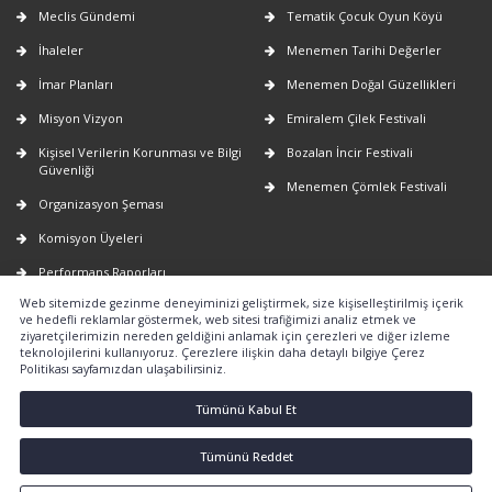
Meclis Gündemi
Tematik Çocuk Oyun Köyü
İhaleler
Menemen Tarihi Değerler
İmar Planları
Menemen Doğal Güzellikleri
Misyon Vizyon
Emiralem Çilek Festivali
Kişisel Verilerin Korunması ve Bilgi
Bozalan İncir Festivali
Güvenliği
Menemen Çömlek Festivali
Organizasyon Şeması
Komisyon Üyeleri
Performans Raporları
Web sitemizde gezinme deneyiminizi geliştirmek, size kişiselleştirilmiş içerik
Faaliyet Raporları
ve hedefli reklamlar göstermek, web sitesi trafiğimizi analiz etmek ve
ziyaretçilerimizin nereden geldiğini anlamak için çerezleri ve diğer izleme
E-Belediye
teknolojilerini kullanıyoruz. Çerezlere ilişkin daha detaylı bilgiye Çerez
Politikası sayfamızdan ulaşabilirsiniz.
Nöbetçi Eczaneler
2026-2029 yıllarına ait uygulanacak
Tümünü Kabul Et
emlak vergi değerlerinin tespiti
hakkında
Tümünü Reddet