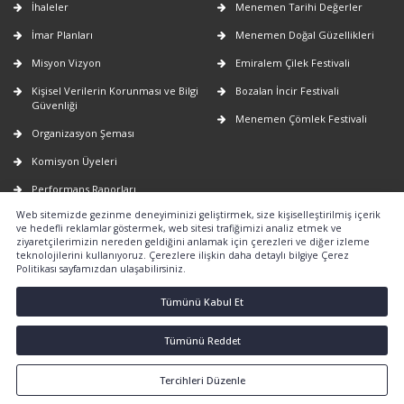
İhaleler
Menemen Tarihi Değerler
İmar Planları
Menemen Doğal Güzellikleri
Misyon Vizyon
Emiralem Çilek Festivali
Kişisel Verilerin Korunması ve Bilgi
Bozalan İncir Festivali
Güvenliği
Menemen Çömlek Festivali
Organizasyon Şeması
Komisyon Üyeleri
Performans Raporları
Web sitemizde gezinme deneyiminizi geliştirmek, size kişiselleştirilmiş içerik
Faaliyet Raporları
ve hedefli reklamlar göstermek, web sitesi trafiğimizi analiz etmek ve
ziyaretçilerimizin nereden geldiğini anlamak için çerezleri ve diğer izleme
E-Belediye
teknolojilerini kullanıyoruz. Çerezlere ilişkin daha detaylı bilgiye Çerez
Politikası sayfamızdan ulaşabilirsiniz.
Nöbetçi Eczaneler
2026-2029 yıllarına ait uygulanacak
Tümünü Kabul Et
emlak vergi değerlerinin tespiti
hakkında
Tümünü Reddet
Tercihleri Düzenle
Copyright © 2024 Tüm Hakları Saklıdır.