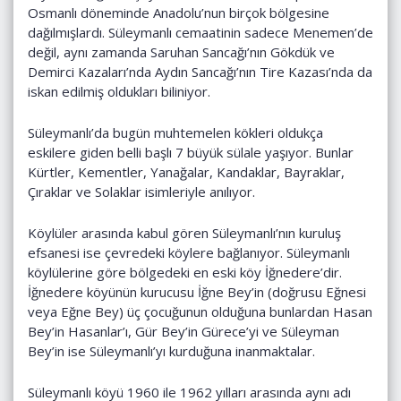
Osmanlı döneminde Anadolu’nun birçok bölgesine
dağılmışlardı. Süleymanlı cemaatinin sadece Menemen’de
değil, aynı zamanda Saruhan Sancağı’nın Gökdük ve
Demirci Kazaları’nda Aydın Sancağı’nın Tire Kazası’nda da
iskan edilmiş oldukları biliniyor.
Süleymanlı’da bugün muhtemelen kökleri oldukça
eskilere giden belli başlı 7 büyük sülale yaşıyor. Bunlar
Kürtler, Kementler, Yanağalar, Kandaklar, Bayraklar,
Çıraklar ve Solaklar isimleriyle anılıyor.
Köylüler arasında kabul gören Süleymanlı’nın kuruluş
efsanesi ise çevredeki köylere bağlanıyor. Süleymanlı
köylülerine göre bölgedeki en eski köy İğnedere’dir.
İğnedere köyünün kurucusu İğne Bey’in (doğrusu Eğnesi
veya Eğne Bey) üç çocuğunun olduğuna bunlardan Hasan
Bey’in Hasanlar’ı, Gür Bey’in Gürece’yi ve Süleyman
Bey’in ise Süleymanlı’yı kurduğuna inanmaktalar.
Süleymanlı köyü 1960 ile 1962 yılları arasında aynı adı