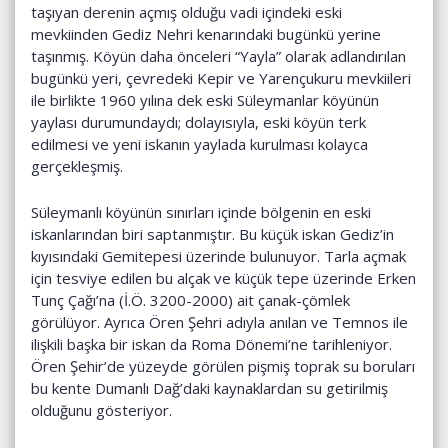
taşıyan derenin açmış olduğu vadi içindeki eski
mevkiinden Gediz Nehri kenarındaki bugünkü yerine
taşınmış. Köyün daha önceleri “Yayla” olarak adlandırılan
bugünkü yeri, çevredeki Kepir ve Yarençukuru mevkiileri
ile birlikte 1960 yılına dek eski Süleymanlar köyünün
yaylası durumundaydı; dolayısıyla, eski köyün terk
edilmesi ve yeni iskanın yaylada kurulması kolayca
gerçekleşmiş.
Süleymanlı köyünün sınırları içinde bölgenin en eski
iskanlarından biri saptanmıştır. Bu küçük iskan Gediz’in
kıyısındaki Gemitepesi üzerinde bulunuyor. Tarla açmak
için tesviye edilen bu alçak ve küçük tepe üzerinde Erken
Tunç Çağı’na (İ.Ö. 3200-2000) ait çanak-çömlek
görülüyor. Ayrıca Ören Şehri adıyla anılan ve Temnos ile
ilişkili başka bir iskan da Roma Dönemi’ne tarihleniyor.
Ören Şehir’de yüzeyde görülen pişmiş toprak su boruları
bu kente Dumanlı Dağ’daki kaynaklardan su getirilmiş
olduğunu gösteriyor.