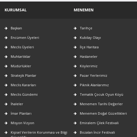
KURUMSAL
MENEMEN
Başkan
Tarihçe
Encümen Üyeleri
Kubilay Olayı
Meclis Üyeleri
İlçe Haritası
Muhtarlıklar
Hastaneler
Müdürlükler
Köylerimiz
Stratejik Planlar
Pazar Yerlerimiz
Meclis Kararları
Piknik Alanlarımız
Meclis Gündemi
Tematik Çocuk Oyun Köyü
İhaleler
Menemen Tarihi Değerler
İmar Planları
Menemen Doğal Güzellikleri
Misyon Vizyon
Emiralem Çilek Festivali
Kişisel Verilerin Korunması ve Bilgi
Bozalan İncir Festivali