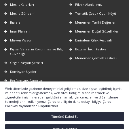
Meclis Kararları
Piknik Alanlarımız
Meclis Gündemi
Tematik Çocuk Oyun Köyü
İhaleler
Menemen Tarihi Değerler
İmar Planları
Menemen Doğal Güzellikleri
Misyon Vizyon
Emiralem Çilek Festivali
Kişisel Verilerin Korunması ve Bilgi
Bozalan İncir Festivali
Güvenliği
Menemen Çömlek Festivali
Organizasyon Şeması
Komisyon Üyeleri
Performans Raporları
Web sitemizde gezinme deneyiminizi geliştirmek, size kişiselleştirilmiş içerik
Faaliyet Raporları
ve hedefli reklamlar göstermek, web sitesi trafiğimizi analiz etmek ve
ziyaretçilerimizin nereden geldiğini anlamak için çerezleri ve diğer izleme
E-Belediye
teknolojilerini kullanıyoruz. Çerezlere ilişkin daha detaylı bilgiye Çerez
Politikası sayfamızdan ulaşabilirsiniz.
Nöbetçi Eczaneler
2026-2029 yıllarına ait uygulanacak
Tümünü Kabul Et
emlak vergi değerlerinin tespiti
hakkında
Tümünü Reddet