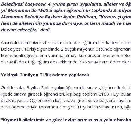
Belediyesi ödeyecek. 4. yılına giren uygulama, aileler ve öğr
yıl Menemen'de 1500'ü aşkın öğrencinin toplamda 3 milyon
Menemen Belediye Başkanı Aydın Pehlivan, "Kırmızı çizgim
hem de ailelerinin yanında durmaya, onların maddi ve m
devam edeceğiz." dedi.
Anaokulundan üniversite sıralarına kadar eğitimin her kademesi
Belediyesi, Türkiye genelinde 2 buçuk milyonun üstünde öğrencini
Menemenli öğrencilerin yanında olmayı sürdürüyor. Menemen Beledi
olarak ifade ettiği eğitim desteklerinde YKS sınav harcı ödemelerin
Yaklaşık 3 milyon TL'lik ödeme yapılacak
Geride kalan 3 yılda 5 bine yakın öğrencinin sınav giriş ücretlerin
ilçede sınava girecek öğrencileri, kişi başı toplamı 2100 TL'yi bul
bırakmayacak. Öğrencilerin kaç sınava gireceği ve başvuru sayısı
harcı ödemeleriyle toplamda 3 milyon TL'yi bulan sınav ücreti, öğre
"Kıymetli ailelerimiz ve güzel evlatlarımızı asla yalnız bıra