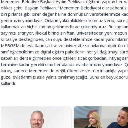
Menemen Belediye Başkanı Aydın Pehlivan, eğitime yapılan her yat
dikkat çekti. Başkan Pehlivan, "Menemen Belediyesi olarak henüz 
biri pırlanta gibi birer değer haline dönmüş üniversitelilerimize k
gencimizin yanındayız. Onların yükümlülüklerine omuz verip, süreçl
kullanmaktan hiçbir zaman çekinmedik ve çekinmiyoruz. Bu kaps
sayımızı artırıyor, ilkokul birinci sınıftan, üniversiteden yeni mez
kırtasiye desteğinden, can suyu desteklerimize kadar yardımlarımız
MEBGEM'de evlatlarımızı lise ve üniversite sınavlarına hiçbir ücre
sınıf öğrencilerimize dijital eğitim paketlerini her yıl dağıtmayı sü
sabahları derse girmeden önce içtikleri sıcak çorbadan, ihtiyaç sa
teminine kadar gerekli olan her alanda evlatlarımızın yanındayız. Çü
kuruş, sadece Menemen'de değil, ülkemize ve tüm insanlığa yapılmı
güzel evlatlarımızı asla yalnız bırakmayacağız. Bunu en büyük soru
kullandı.