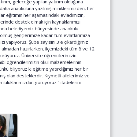
ırım, geleceğe yapılan yatırım olduğuna
daha anaokuluna yazılmış miniklerimizden, her
adar eğitimin her aşamasındaki evladımızın,
erinde destek olmak için kaynaklarımızı
amda belediyemiz bünyesinde anaokulu
un olmuş gençlerimize kadar tüm evlatlarımıza
ı yapıyoruz. Şube sayısını 3'e çıkardığımız
t almadan hazırlarken, ilçemizdeki tüm 8 ve 12.
rdürüyoruz. Üniversite öğrencilerimizin
hibi öğrencilerimizin okul malzemelerinin
nkü biliyoruz ki eğitime yatırdığımız her bir
ş olan desteklerdir. Kıymetli ailelerimiz ve
mluluklarımızdan görüyoruz." ifadelerini