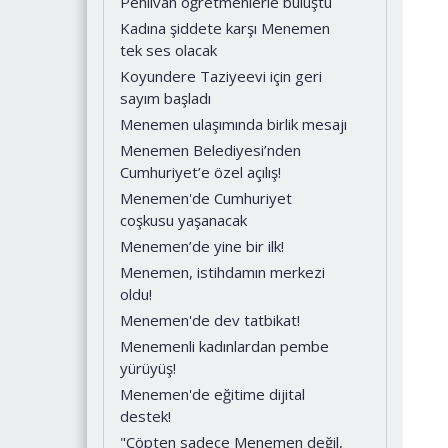
Pehlivan öğretmenlerle buluştu
Kadına şiddete karşı Menemen
tek ses olacak
Koyundere Taziyeevi için geri
sayım başladı
Menemen ulaşımında birlik mesajı
Menemen Belediyesi’nden
Cumhuriyet’e özel açılış!
Menemen'de Cumhuriyet
coşkusu yaşanacak
Menemen’de yine bir ilk!
Menemen, istihdamın merkezi
oldu!
Menemen'de dev tatbikat!
Menemenli kadınlardan pembe
yürüyüş!
Menemen'de eğitime dijital
destek!
"Çöpten sadece Menemen değil,