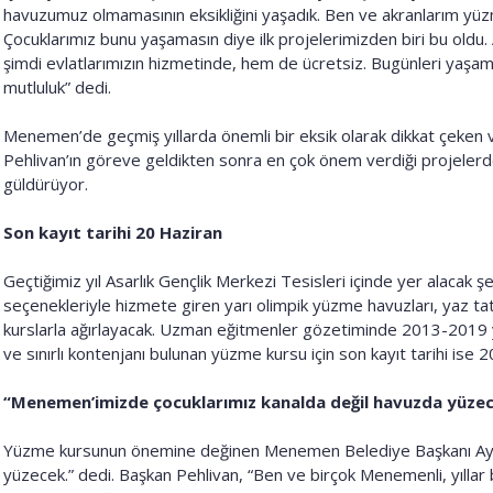
havuzumuz olmamasının eksikliğini yaşadık. Ben ve akranlarım yüz
Çocuklarımız bunu yaşamasın diye ilk projelerimizden biri bu oldu.
şimdi evlatlarımızın hizmetinde, hem de ücretsiz. Bugünleri yaşam
mutluluk” dedi.
Menemen’de geçmiş yıllarda önemli bir eksik olarak dikkat çeke
Pehlivan’ın göreve geldikten sonra en çok önem verdiği projelerde
güldürüyor.
Son kayıt tarihi 20 Haziran
Geçtiğimiz yıl Asarlık Gençlik Merkezi Tesisleri içinde yer alacak ş
seçenekleriyle hizmete giren yarı olimpik yüzme havuzları, yaz ta
kurslarla ağırlayacak. Uzman eğitmenler gözetiminde 2013-2019 yıl
ve sınırlı kontenjanı bulunan yüzme kursu için son kayıt tarihi ise 2
“Menemen’imizde çocuklarımız kanalda değil havuzda yüze
Yüzme kursunun önemine değinen Menemen Belediye Başkanı Aydın 
yüzecek.” dedi. Başkan Pehlivan, “Ben ve birçok Menemenli, yılla