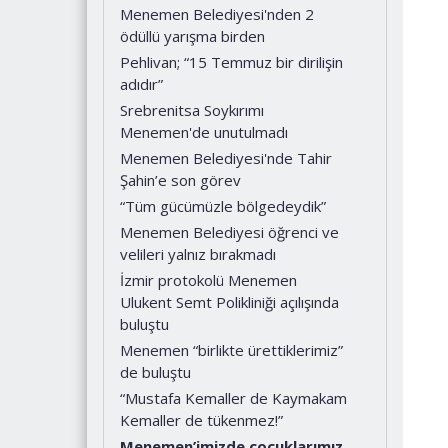
Menemen Belediyesi'nden 2
ödüllü yarışma birden
Pehlivan; “15 Temmuz bir dirilişin
adıdır”
Srebrenitsa Soykırımı
Menemen'de unutulmadı
Menemen Belediyesi'nde Tahir
Şahin’e son görev
“Tüm gücümüzle bölgedeydik”
Menemen Belediyesi öğrenci ve
velileri yalnız bırakmadı
İzmir protokolü Menemen
Ulukent Semt Polikliniği açılışında
buluştu
Menemen “birlikte ürettiklerimiz”
de buluştu
“Mustafa Kemaller de Kaymakam
Kemaller de tükenmez!”
Menemen’imizde çocuklarımız