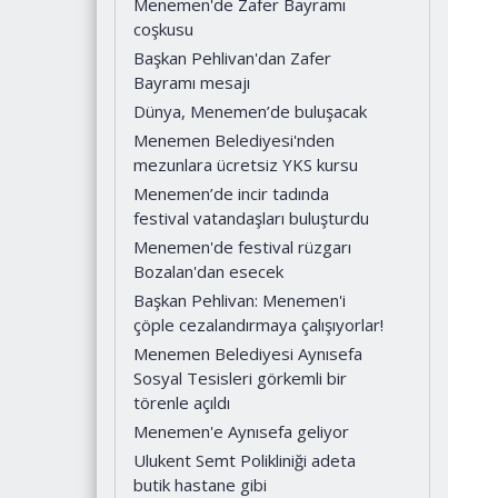
Menemen'de Zafer Bayramı
coşkusu
Başkan Pehlivan'dan Zafer
Bayramı mesajı
Dünya, Menemen’de buluşacak
Menemen Belediyesi'nden
mezunlara ücretsiz YKS kursu
Menemen’de incir tadında
festival vatandaşları buluşturdu
Menemen'de festival rüzgarı
Bozalan'dan esecek
Başkan Pehlivan: Menemen'i
çöple cezalandırmaya çalışıyorlar!
Menemen Belediyesi Aynısefa
Sosyal Tesisleri görkemli bir
törenle açıldı
Menemen'e Aynısefa geliyor
Ulukent Semt Polikliniği adeta
butik hastane gibi