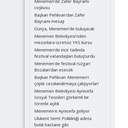
Menemen'de Zafer Bayramı
coşkusu
Başkan Pehlivan'dan Zafer
Bayramı mesajı
Dünya, Menemen’de buluşacak
Menemen Belediyesi'nden
mezunlara ücretsiz YKS kursu
Menemen’de incir tadında
festival vatandaşları buluşturdu
Menemen'de festival rüzgarı
Bozalan'dan esecek
Başkan Pehlivan: Menemen'i
çöple cezalandırmaya çalışıyorlar!
Menemen Belediyesi Aynısefa
Sosyal Tesisleri görkemli bir
törenle açıldı
Menemen'e Aynısefa geliyor
Ulukent Semt Polikliniği adeta
butik hastane gibi