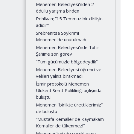
Menemen Belediyesi'nden 2
ödüllü yarışma birden
Pehlivan; “15 Temmuz bir dirilişin
adıdır”
Srebrenitsa Soykırımı
Menemen'de unutulmadı
Menemen Belediyesi'nde Tahir
Şahin’e son görev
“Tüm gücümüzle bölgedeydik”
Menemen Belediyesi öğrenci ve
velileri yalnız bırakmadı
İzmir protokolü Menemen
Ulukent Semt Polikliniği açılışında
buluştu
Menemen “birlikte ürettiklerimiz”
de buluştu
“Mustafa Kemaller de Kaymakam
Kemaller de tükenmez!”
Menemen’imizde çocuklarımız