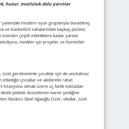
ık, huzur, mutluluk dolu yarınlar
r yanındaki modern oyun gruplarıyla donatılmış
saha ve basketbol sahalarından kaykay pistine,
vinden çeşitli etkinliklere kadar yarının
ediyesi, minikler için projeler ve hizmetler
, özel gereksinimle çocuklar için de unutulmaz
etkinliğe çocuklar ve ailelerinin rahat
N İstasyonu olmak üzere üç farklı noktadan
rdineli şekilde düzenlenen karne şenliğine
tim Müdürü Sibel Ağaoğlu Özer, okullar, özel