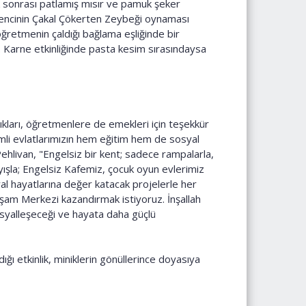
 sonrası patlamış mısır ve pamuk şeker
öğrencinin Çakal Çökerten Zeybeği oynaması
ğretmenin çaldığı bağlama eşliğinde bir
 Karne etkinliğinde pasta kesim sırasındaysa
ıkları, öğretmenlere de emekleri için teşekkür
li evlatlarımızın hem eğitim hem de sosyal
ehlivan, "Engelsiz bir kent; sadece rampalarla,
ayışla; Engelsiz Kafemiz, çocuk oyun evlerimiz
al hayatlarına değer katacak projelerle her
aşam Merkezi kazandırmak istiyoruz. İnşallah
syalleşeceği ve hayata daha güçlü
ğı etkinlik, miniklerin gönüllerince doyasıya