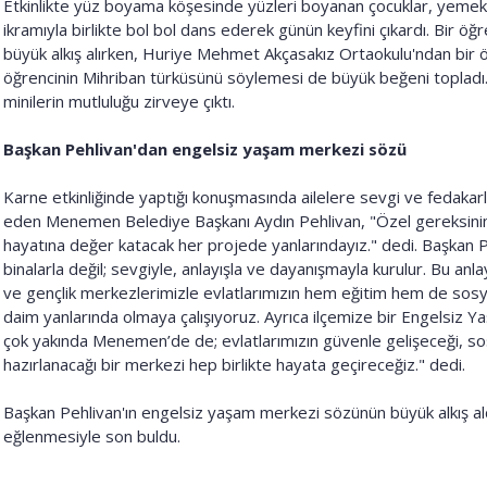
Etkinlikte yüz boyama köşesinde yüzleri boyanan çocuklar, yemek
ikramıyla birlikte bol bol dans ederek günün keyfini çıkardı. Bir 
büyük alkış alırken, Huriye Mehmet Akçasakız Ortaokulu'ndan bir ö
öğrencinin Mihriban türküsünü söylemesi de büyük beğeni topladı.
minilerin mutluluğu zirveye çıktı.
Başkan Pehlivan'dan engelsiz yaşam merkezi sözü
Karne etkinliğinde yaptığı konuşmasında ailelere sevgi ve fedakarl
eden Menemen Belediye Başkanı Aydın Pehlivan, "Özel gereksinim
hayatına değer katacak her projede yanlarındayız." dedi. Başkan P
binalarla değil; sevgiyle, anlayışla ve dayanışmayla kurulur. Bu anl
ve gençlik merkezlerimizle evlatlarımızın hem eğitim hem de sosy
daim yanlarında olmaya çalışıyoruz. Ayrıca ilçemize bir Engelsiz Y
çok yakında Menemen’de de; evlatlarımızın güvenle gelişeceği, so
hazırlanacağı bir merkezi hep birlikte hayata geçireceğiz." dedi.
Başkan Pehlivan'ın engelsiz yaşam merkezi sözünün büyük alkış aldı
eğlenmesiyle son buldu.