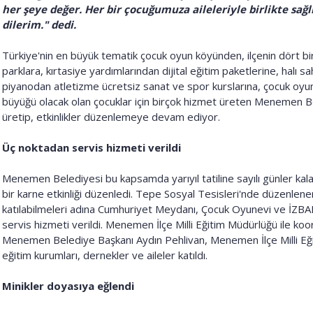
her şeye değer. Her bir çocuğumuza aileleriyle birlikte sağl
dilerim." dedi.
Türkiye'nin en büyük tematik çocuk oyun köyünden, ilçenin dört bi
parklara, kırtasiye yardımlarından dijital eğitim paketlerine, halı 
piyanodan atletizme ücretsiz sanat ve spor kurslarına, çocuk oyun e
büyüğü olacak olan çocuklar için birçok hizmet üreten Menemen Bel
üretip, etkinlikler düzenlemeye devam ediyor.
Üç noktadan servis hizmeti verildi
Menemen Belediyesi bu kapsamda yarıyıl tatiline sayılı günler kala
bir karne etkinliği düzenledi. Tepe Sosyal Tesisleri'nde düzenlenen 
katılabilmeleri adına Cumhuriyet Meydanı, Çocuk Oyunevi ve İZBA
servis hizmeti verildi. Menemen İlçe Milli Eğitim Müdürlüğü ile koo
Menemen Belediye Başkanı Aydın Pehlivan, Menemen İlçe Milli Eği
eğitim kurumları, dernekler ve aileler katıldı.
Minikler doyasıya eğlendi