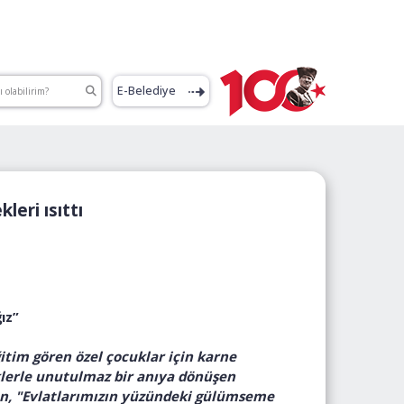
E-Belediye
eri ısıttı
ız”
itim gören özel çocuklar için karne
liklerle unutulmaz bir anıya dönüşen
an, "Evlatlarımızın yüzündeki gülümseme