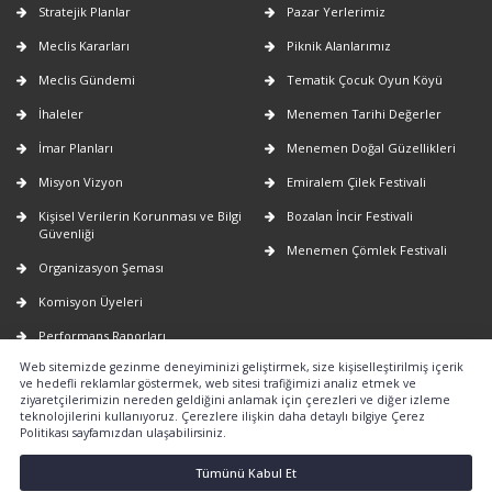
Stratejik Planlar
Pazar Yerlerimiz
Meclis Kararları
Piknik Alanlarımız
Meclis Gündemi
Tematik Çocuk Oyun Köyü
İhaleler
Menemen Tarihi Değerler
İmar Planları
Menemen Doğal Güzellikleri
Misyon Vizyon
Emiralem Çilek Festivali
Kişisel Verilerin Korunması ve Bilgi
Bozalan İncir Festivali
Güvenliği
Menemen Çömlek Festivali
Organizasyon Şeması
Komisyon Üyeleri
Performans Raporları
Web sitemizde gezinme deneyiminizi geliştirmek, size kişiselleştirilmiş içerik
Faaliyet Raporları
ve hedefli reklamlar göstermek, web sitesi trafiğimizi analiz etmek ve
ziyaretçilerimizin nereden geldiğini anlamak için çerezleri ve diğer izleme
E-Belediye
teknolojilerini kullanıyoruz. Çerezlere ilişkin daha detaylı bilgiye Çerez
Politikası sayfamızdan ulaşabilirsiniz.
Nöbetçi Eczaneler
2026-2029 yıllarına ait uygulanacak
Tümünü Kabul Et
emlak vergi değerlerinin tespiti