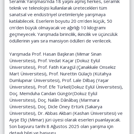
Seramik Yarışması'nda 18 yaşını aşmış herkes, seramik
teknik ve teknolojisi kullanılarak üretecekleri tüm
sanatsal ve endüstriyel üretimleriyle yarışmaya
katılabilecek. Eserlerin boyutu 20 cm'den küçük, 50
cm'den büyük olmayacak ve ağırlığı 10 kilogramı
geçmeyecek. Yarışmada birincilik, ikincilik ve üçüncülük
ödüllerinin yanı sıra mansiyon ödülleri de verilecek.
Yarışmada Prof. Hasan Başkıran (Mimar Sinan
Üniversitesi), Prof. Vedat Kaçar (Dokuz Eylül
Üniversitesi), Prof. Fatih Karagül (Çanakkale Onsekiz
Mart Üniversitesi), Prof. Nurettin Gülaçtı (Kütahya
Dumlupınar Üniversitesi), Prof. Lale Dilbaş (Yaşar
Üniversitesi), Prof. Efe Türkel(Dokuz Eylül Üniversitesi),
Doç. Memduha Candan Güngör(Dokuz Eylül
Üniversitesi), Doç. Nalân Dânâbaş (Marmara
Üniversitesi), Doç. Dicle Öney Ertürk (Sakarya
Üniversitesi), Dr. Abbas Akbari (Kashan Üniversitesi) ve
Ayşe Elçi (Mimar) jüri üyesi olarak eserleri puanlayacak.
Son başvuru tarihi 8 Ağustos 2025 olan yarışma için
detaylı bilgi ve başvuru