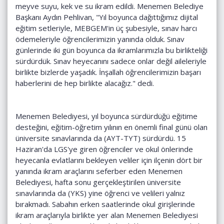
meyve suyu, kek ve su ikram edildi. Menemen Belediye
Başkanı Aydın Pehlivan, "Yıl boyunca dağıttığımız dijital
eğitim setleriyle, MEBGEM'in üç şubesiyle, sınav harcı
ödemeleriyle öğrencilerimizin yanında olduk. Sınav
günlerinde iki gün boyunca da ikramlarımızla bu birlikteliği
sürdürdük. Sınav heyecanını sadece onlar değil aileleriyle
birlikte bizlerde yaşadık. İnşallah öğrencilerimizin başarı
haberlerini de hep birlikte alacağız." dedi.
Menemen Belediyesi, yıl boyunca sürdürdüğü eğitime
desteğini, eğitim-öğretim yılının en önemli final günü olan
üniversite sınavlarında da (AYT-TYT) sürdürdü. 15
Haziran'da LGS'ye giren öğrenciler ve okul önlerinde
heyecanla evlatlarını bekleyen veliler için ilçenin dört bir
yanında ikram araçlarını seferber eden Menemen
Belediyesi, hafta sonu gerçekleştirilen üniversite
sınavlarında da (YKS) yine öğrenci ve velileri yalnız
bırakmadı. Sabahın erken saatlerinde okul girişlerinde
ikram araçlarıyla birlikte yer alan Menemen Belediyesi