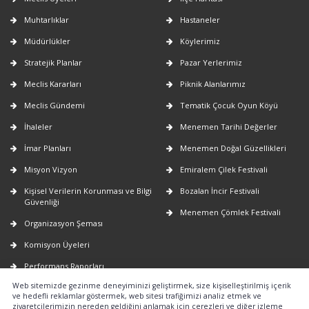
Muhtarlıklar
Hastaneler
Müdürlükler
Köylerimiz
Stratejik Planlar
Pazar Yerlerimiz
Meclis Kararları
Piknik Alanlarımız
Meclis Gündemi
Tematik Çocuk Oyun Köyü
İhaleler
Menemen Tarihi Değerler
İmar Planları
Menemen Doğal Güzellikleri
Misyon Vizyon
Emiralem Çilek Festivali
Kişisel Verilerin Korunması ve Bilgi
Bozalan İncir Festivali
Güvenliği
Menemen Çömlek Festivali
Organizasyon Şeması
Komisyon Üyeleri
Performans Raporları
Web sitemizde gezinme deneyiminizi geliştirmek, size kişiselleştirilmiş içerik
Faaliyet Raporları
ve hedefli reklamlar göstermek, web sitesi trafiğimizi analiz etmek ve
ziyaretçilerimizin nereden geldiğini anlamak için çerezleri ve diğer izleme
E-Belediye